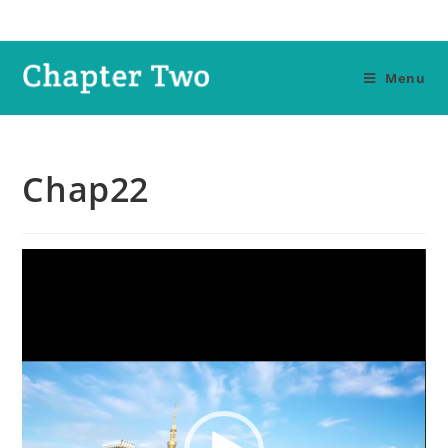
Skip
to
content
Menu
Chap22
視
訊
播
放
器