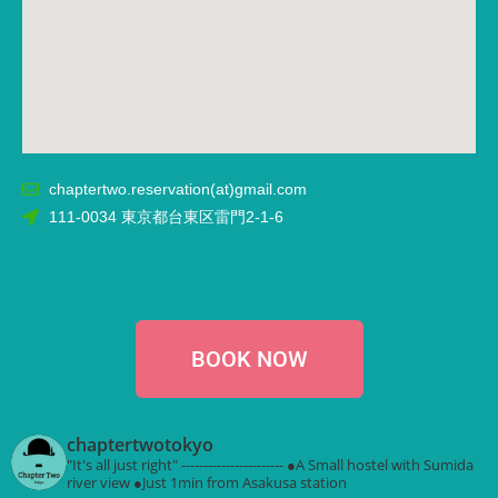
chaptertwo.reservation(at)gmail.com
111-0034 東京都台東区雷門2-1-6
BOOK NOW
chaptertwotokyo
"It's all just right"
-----------------------
●A Small hostel with Sumida
river view
●Just 1min from Asakusa station