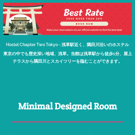
Hostel Chapter Two Tokyo - 浅草駅近く、隅田川沿いのホステル
東京の中でも歴史深い地域、浅草。当館は浅草駅から徒歩1分、屋上
テラスから隅田川とスカイツリーを臨むことができます。
Minimal Designed Room