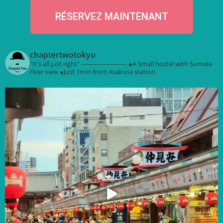
RÉSERVEZ MAINTENANT
chaptertwotokyo
"It's all just right"
-----------------------
●A Small hostel with Sumida
river view
●Just 1min from Asakusa station