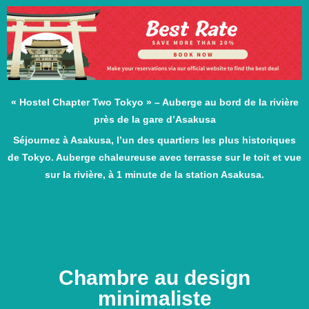
« Hostel Chapter Two Tokyo » – Auberge au bord de la rivière
près de la gare d’Asakusa
Séjournez à Asakusa, l’un des quartiers les plus historiques
de Tokyo. Auberge chaleureuse avec terrasse sur le toit et vue
sur la rivière, à 1 minute de la station Asakusa.
Chambre au design
minimaliste