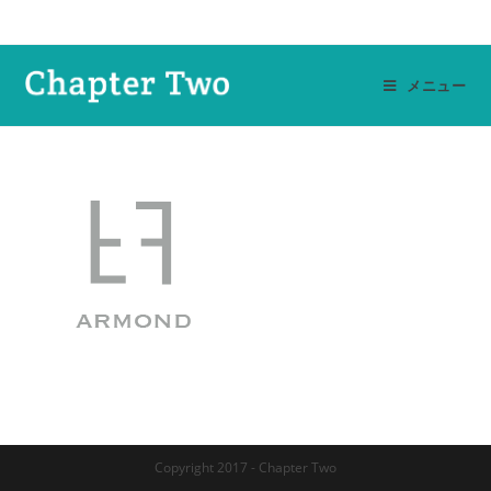
コ
ン
テ
メニュー
ン
ツ
へ
ス
キ
ッ
プ
Copyright 2017 - Chapter Two