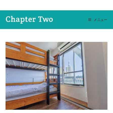
コ
ン
テ
メニュー
ン
ツ
へ
ス
キ
ッ
プ