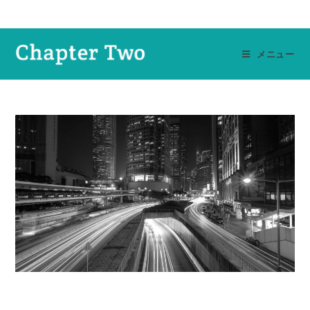
コ
ン
テ
メニュー
ン
ツ
へ
ス
キ
ッ
プ