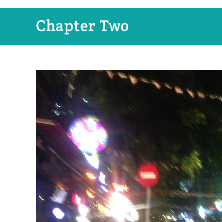
コ
ン
テ
ン
ツ
へ
ス
キ
ッ
プ